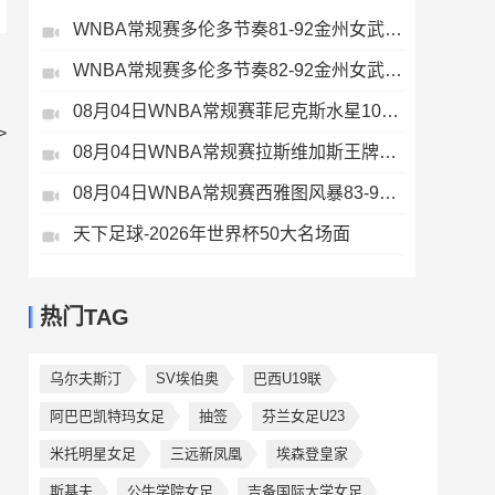
WNBA常规赛多伦多节奏81-92金州女武神全场集锦
WNBA常规赛多伦多节奏82-92金州女武神全场集锦
08月04日WNBA常规赛菲尼克斯水星106-101芝加哥天空全场集锦
>
08月04日WNBA常规赛拉斯维加斯王牌109-87亚特兰大梦想全场集锦
08月04日WNBA常规赛西雅图风暴83-95纽约自由人全场集锦
天下足球-2026年世界杯50大名场面
热门TAG
乌尔夫斯汀
SV埃伯奥
巴西U19联
阿巴巴凯特玛女足
抽签
芬兰女足U23
米托明星女足
三远新凤凰
埃森登皇家
斯基夫
公牛学院女足
吉备国际大学女足