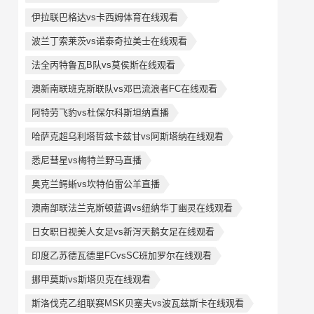
伊拉联巴格达vs卡西姆体育在线观看
波兰丁索莱茨vs诺泰奇拉美士在线观看
法全丙特鲁瓦B队vs莫侯斯在线观看
澳新南联班克斯联队vs邓巴流浪者FC在线观看
阿特劳飞豹vs杜保尔科斯坦纳直播
哈萨克超乌利塔哲兹卡兹甘vs阿斯塔纳在线观看
悉尼彗星vs梅特兰野马直播
奥克兰鳄蜥vs坎特伯雷公羊直播
澳南部联法兰克斯顿蓝调vs纽纳华丁幽灵在线观看
日女职日视美人女足vs新泻天鹅女足在线观看
印度乙苏德瓦德里FCvsSC班加罗尔在线观看
挪甲莫斯vs斯塔贝克在线观看
斯洛伐克乙组联赛MSK贝塞夫vs波瓦兹斯卡在线观看