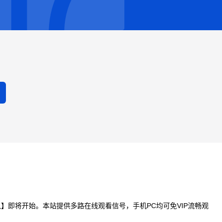
运动B队】即将开始。本站提供多路在线观看信号，手机PC均可免VIP流畅观