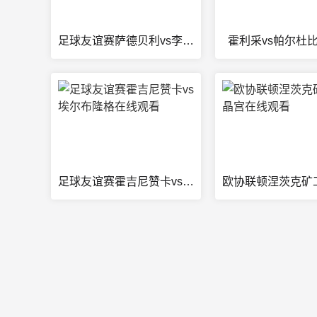
足球友谊赛萨德贝利vs李斯顿在线观看
霍利采vs帕尔杜
足球友谊赛霍吉尼赞卡vs埃尔布隆格在线观看