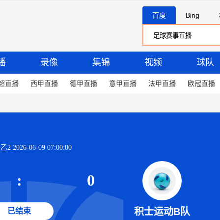
百度
Bing
播
录像
集锦
视频
球队
超直播
西甲直播
德甲直播
意甲直播
法甲直播
欧冠直播
乙2 2026-06-09 07:00:00
:
0
积士运动B队
已结束