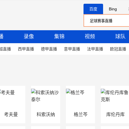
百度
Bing
播
录像
集锦
视频
球队
超直播
西甲直播
德甲直播
意甲直播
法甲直播
欧冠直播
考夫曼
科索沃纳
格兰芩
库伦丹库
沙泰尔
鲁克斯