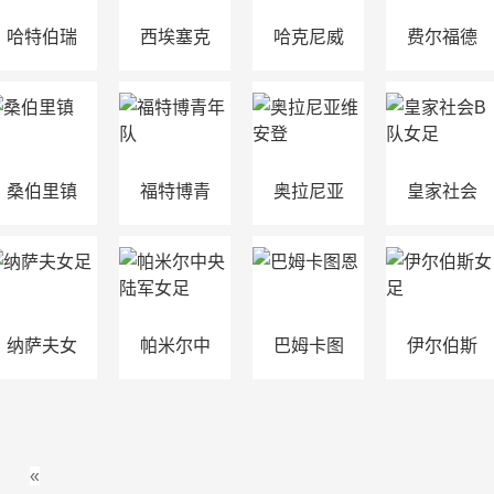
哈特伯瑞
西埃塞克
哈克尼威
费尔福德
大学
斯
克
镇
桑伯里镇
福特博青
奥拉尼亚
皇家社会
年队
维安登
B队女足
纳萨夫女
帕米尔中
巴姆卡图
伊尔伯斯
足
央陆军女
恩
女足
足
«