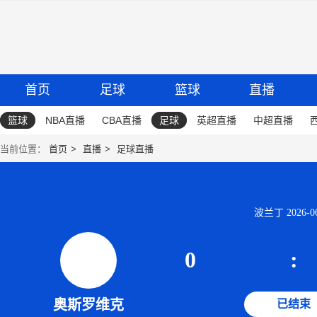
首页
足球
篮球
直播
篮球
NBA直播
CBA直播
足球
英超直播
中超直播
当前位置：
首页
直播
足球直播
波兰丁 2026-06-
0
:
奥斯罗维克
已结束