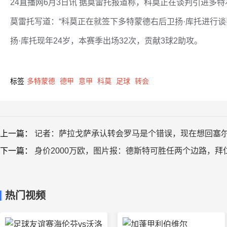
24直播网6月3日讯 据莫雷托报道称，科莫正在谈判引进多特
莫雷托写道：“科莫正在就签下多特蒙德右后卫扬·库托进行谈
扬·库托现年24岁，本赛季出场32次，贡献3球2助攻。
标签
多特蒙德
德甲
意甲
科莫
足球
转会
上一篇：
记者：萨拉戈萨承认转会罗马是个错误，现在想回塞
下一篇：
身价2000万欧，图片报：德斯特可胜任两个边路，拜
热门视频