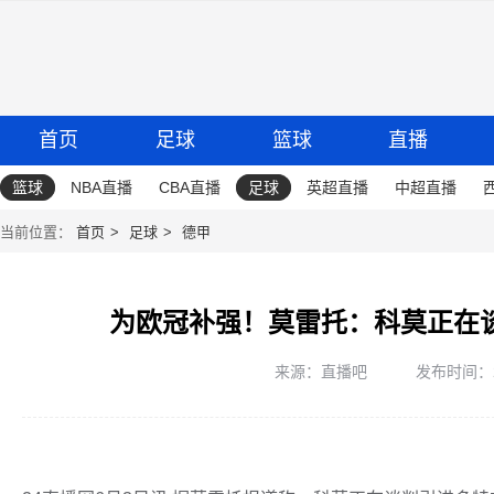
首页
足球
篮球
直播
篮球
NBA直播
CBA直播
足球
英超直播
中超直播
当前位置：
首页
足球
德甲
为欧冠补强！莫雷托：科莫正在
来源：直播吧
发布时间：202