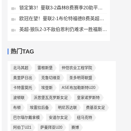
锁定第3！曼联3-2森林B费赛季20助平英超纪录卡塞米罗主场告别
欧冠在望！曼联2-1布伦特福德B费英超第19助卡塞米罗舍什科破门
英超-狼队2-3不敌伯恩利仍难求一胜福斯特读秒绝杀弗勒明双响
热门TAG
北马其超
雷根斯堡
仲恺农业工程学院
奥里萨日出
克鲁切维亚
圣多明哥联盟
卡特雷莫托
埃登斯
ASE布加勒斯特U20
波顿联
沃思堡瓦克罗斯女足
皇家诺罗斯特
布顿
埃雷拉后备
明尼苏达联
费基亚女足
巴尔瑙尔戴拿模
安道尔女足
纽马克特
阿伯丁U21
萨曼拜亚U20
赛博