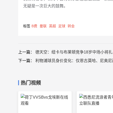
无疑是一次巨大的鼓舞。
标签
B费
曼联
英超
足球
转会
上一篇：
德天空：纽卡与布莱顿竞争18岁中场小将扎
下一篇：
利物浦球员身价变化：仅恩古莫哈、尼奥尼
热门视频