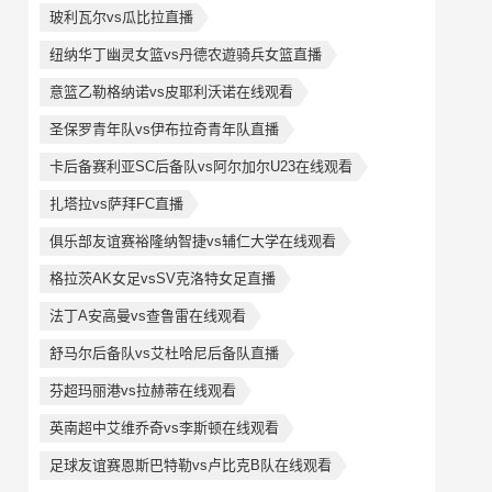
玻利瓦尔vs瓜比拉直播
纽纳华丁幽灵女篮vs丹德农遊骑兵女篮直播
意篮乙勒格纳诺vs皮耶利沃诺在线观看
圣保罗青年队vs伊布拉奇青年队直播
卡后备赛利亚SC后备队vs阿尔加尔U23在线观看
扎塔拉vs萨拜FC直播
俱乐部友谊赛裕隆纳智捷vs辅仁大学在线观看
格拉茨AK女足vsSV克洛特女足直播
法丁A安高曼vs查鲁雷在线观看
舒马尔后备队vs艾杜哈尼后备队直播
芬超玛丽港vs拉赫蒂在线观看
英南超中艾维乔奇vs李斯顿在线观看
足球友谊赛恩斯巴特勒vs卢比克B队在线观看