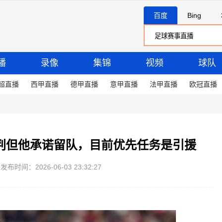
百度
Bing
播
录像
集锦
视频
球队
超直播
西甲直播
德甲直播
意甲直播
法甲直播
欧冠直播
判但他承诺留队，目前优先任务是引援
发布时间：2026-06-03 23:32:27