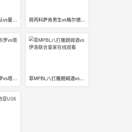
西悉尼流浪者青年队vs曼立联队直播
荷丙科萨肯男生vs格尔德恩在线观看
丹麦丁霍尔斯特布罗vs塔鲁普在线观看
菲MPBL八打雁朗姆酒vs伊洛联合皇家在线观看