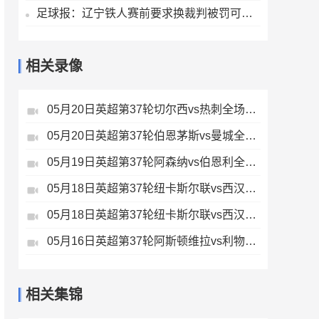
足球报：辽宁铁人赛前要求换裁判被罚可能性不小，足协非常不满
相关录像
05月20日英超第37轮切尔西vs热刺全场录像
05月20日英超第37轮伯恩茅斯vs曼城全场录像
05月19日英超第37轮阿森纳vs伯恩利全场录像
05月18日英超第37轮纽卡斯尔联vs西汉姆联全场录像
05月18日英超第37轮纽卡斯尔联vs西汉姆联全场录像
05月16日英超第37轮阿斯顿维拉vs利物浦全场录像
相关集锦