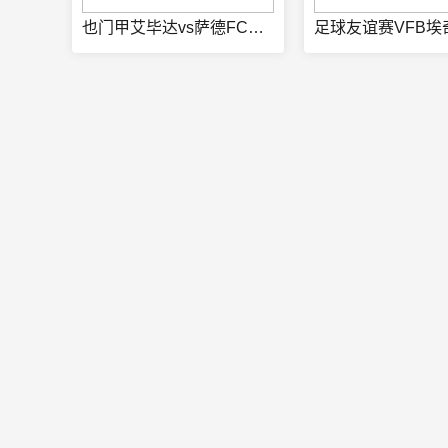
也门甲艾毕达vs萨德FC在线观看