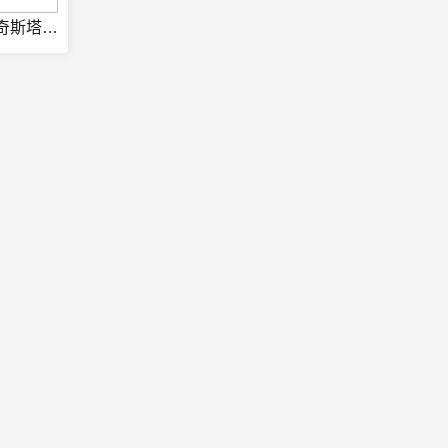
足球友谊赛VFB埃奇斯塔特vs印戈斯塔德青年队在线观看