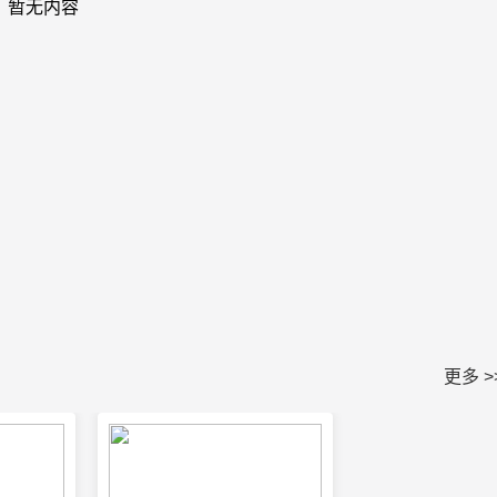
暂无内容
更多 >