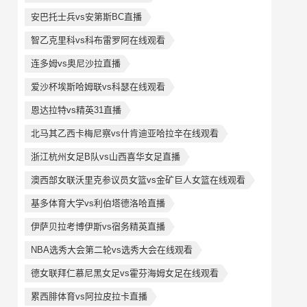
安巴托士兵vs安第斯BC直播
智乙克里科vs科布雷罗阿在线观看
连多姆vs奥尼沙拉直播
爱沙杯埃斯哈姆联vs科瑟在线观看
恩达拉特vs精英31直播
北马其乙西卡梅尼察vs什肯迪亚哈拉辛在线观看
浙江杭州女足B队vs山西喜华女足直播
澳西部女联沃里克参议员女篮vs金矿巨人女篮在线观看
基多体育大学vs利伯塔德洛哈直播
伊萨贝拉考博伊斯vs宿务精英直播
NBA选秀大会第二轮vs选秀大会在线观看
德女联拜仁慕尼黑女足vs霍芬海姆女足在线观看
累西腓体育vs阿拉皮拉卡直播