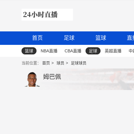
首页
足球
篮球
直
篮球
NBA直播
CBA直播
足球
英超直播
中
当前位置：
首页
球员
足球球员
姆巴佩