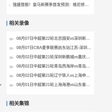
强援登舰！皇马新赛季首发预测：维尼修斯 姆巴佩 迪奥曼德三叉戟
相关录像
08月07日中超第22轮北京国安vs深圳新鹏城全场录像
08月07日CBA夏季联赛启东站江苏-深圳全场录像
08月02日中超第21轮深圳新鹏城vs重庆铜梁龙全场录像
08月02日中超第21轮青岛西海岸vs青岛海牛全场录像
08月02日中超第21轮辽宁铁人vs上海申花全场录像
08月01日中超第21轮上海海港vs山东泰山全场录像
>
相关集锦