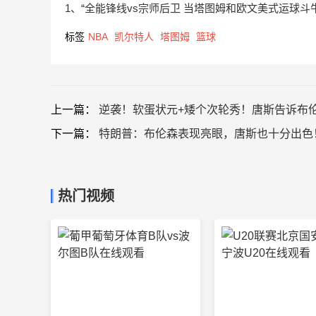
1、“全能锋线vs宗师后卫 当塔图姆和欧文美式运球斗牛
标签
NBA
凯尔特人
塔图姆
篮球
上一篇：
逆袭！软蛋状元+矮个次轮秀！唐斯告诉布
下一篇：
特朗普：布伦森表现亮眼，唐斯也十分出色
热门视频