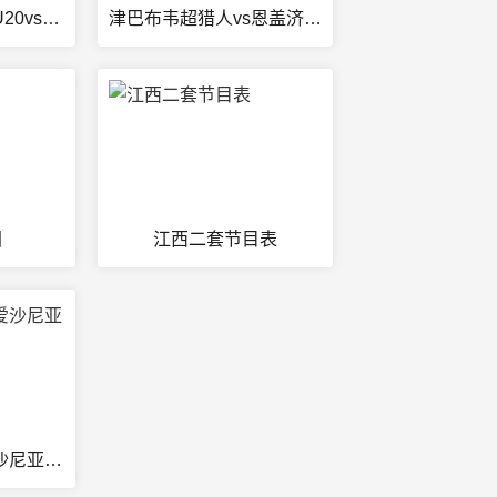
U20联赛北京国安U20vs宁波U20在线观看
津巴布韦超猎人vs恩盖济铂在线观看
国
江西二套节目表
拉脱维亚U19vs爱沙尼亚U19直播