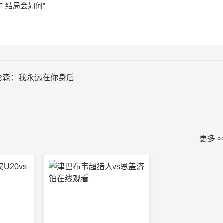
 结局会如何”
伦森：我永远在你身后
！
更多 >