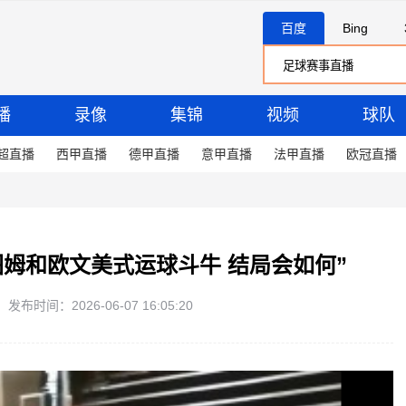
百度
Bing
播
录像
集锦
视频
球队
超直播
西甲直播
德甲直播
意甲直播
法甲直播
欧冠直播
图姆和欧文美式运球斗牛 结局会如何”
发布时间：2026-06-07 16:05:20