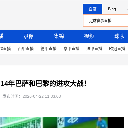
百度
Bing
播
录像
集锦
视频
球队
超直播
西甲直播
德甲直播
意甲直播
法甲直播
欧冠直播
14年巴萨和巴黎的进攻大战！
发布时间：2026-04-22 11:33:03