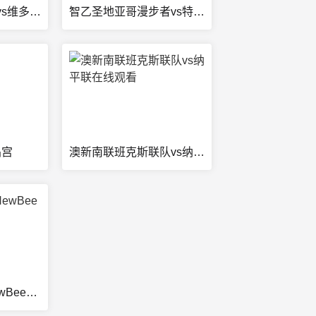
巴拉斯图尔后备队vs维多利亚阿里纳斯后备队直播
智乙圣地亚哥漫步者vs特木科在线观看
晶宫
澳新南联班克斯联队vs纳平联在线观看
武汉城超SJZvsNewBee在线观看