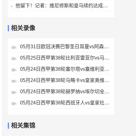
他留下！记者：维尼修斯和皇马续约达成协议！预计很快正式签约
相关录像
05月31日欧冠决赛巴黎圣日耳曼vs阿森纳全场录像
05月25日西甲第38轮比利亚雷亚尔vs马德里竞技全场录像
05月24日西甲第38轮塞尔塔vs塞维利亚全场录像
05月24日西甲第38轮马略卡vs皇家奥维耶多全场录像
05月24日西甲第38轮赫罗纳vs埃尔切全场录像
05月24日西甲第38轮西班牙人vs皇家社会全场录像
相关集锦