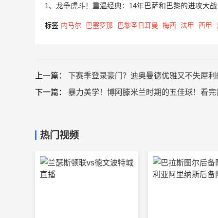
1、龙争虎斗！重温经典：14年巴萨和巴黎的进攻大战
标签
内马尔
巴塞罗那
巴黎圣日耳曼
梅西
法甲
西甲
上一篇：
下赛季登录豪门？迪奥曼德优雅又不失犀利
下一篇：
暴力美学！博阿滕米兰时期的五佳球！看完
热门视频