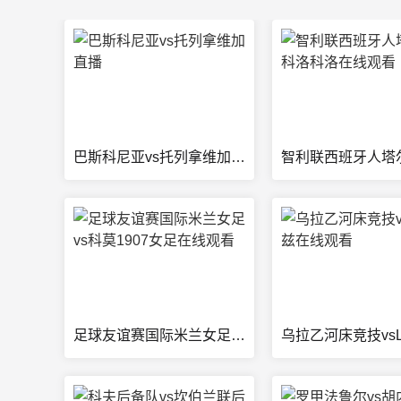
巴斯科尼亚vs托列拿维加直播
足球友谊赛国际米兰女足vs科莫1907女足在线观看