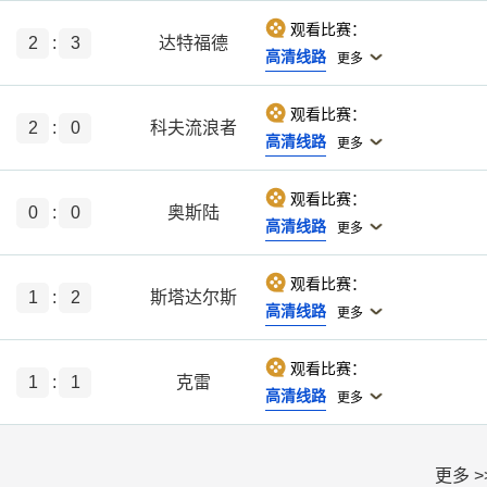
观看比赛：
2
:
3
达特福德
高清线路
更多
观看比赛：
2
:
0
科夫流浪者
高清线路
更多
观看比赛：
0
:
0
奥斯陆
高清线路
更多
观看比赛：
1
:
2
斯塔达尔斯
高清线路
更多
观看比赛：
1
:
1
克雷
高清线路
更多
更多 >