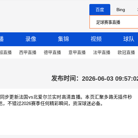
百度
Bing
播
录像
集锦
视频
球队
超直播
西甲直播
德甲直播
意甲直播
法甲直播
欧冠直播
发布时间：2026-06-03 09:57:0
您同步更新法国vs北爱尔兰实时高清直播。本页汇聚多路无插件秒
达，不错过2026赛季任何精彩瞬间，资深球迷必备。