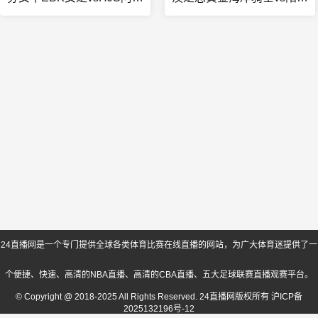
24直播网是一个专门提供全球各类体育比赛在线直播的网站，为广大体育迷提供了一
个便捷、快速、高清的NBA直播、高清的CBA直播、五大足球联赛直播观赛平台。
© Copyright @ 2018-2025 All Rights Reserved. 24直播网版权所有
沪ICP备
2025132196号-12