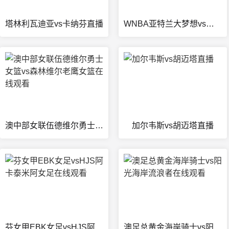
塔林利瓦迪亚vs卡纳芬直播
WNBA亚特兰大梦想vs金州女武神在线观看
澳中部女联伍德维尔勇士女篮vs森林维尔老鹰女篮在线观看
加尔韦斯vs胡迈塔直播
芬女甲EBK女足vsHJS阿卡泰米阿女足在线观看
澳足总黄金海岸骑士vs阳光海岸流浪者在线观看