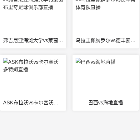
弗吉尼亚海滩大学vs莱茵布里奇足球俱乐部直播
乌拉圭佩纳罗尔vs德丰索体育队直播
ASK布拉沃vs卡尔塞沃多特姆直播
巴西vs海地直播