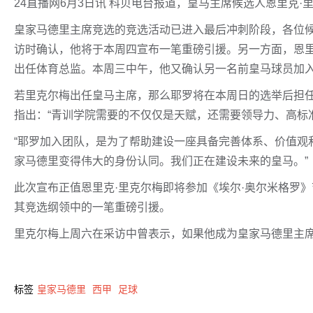
24直播网6月3日讯 科贝电台报道，皇马主席候选人恩里克
皇家马德里主席竞选的竞选活动已进入最后冲刺阶段，各位
访时确认，他将于本周四宣布一笔重磅引援。另一方面，恩里
出任体育总监。本周三中午，他又确认另一名前皇马球员加
若里克尔梅出任皇马主席，那么耶罗将在本周日的选举后担
指出：“青训学院需要的不仅仅是天赋，还需要领导力、高标
“耶罗加入团队，是为了帮助建设一座具备完善体系、价值观
家马德里变得伟大的身份认同。我们正在建设未来的皇马。”
此次宣布正值恩里克·里克尔梅即将参加《埃尔·奥尔米格罗
其竞选纲领中的一笔重磅引援。
里克尔梅上周六在采访中曾表示，如果他成为皇家马德里主
标签
皇家马德里
西甲
足球