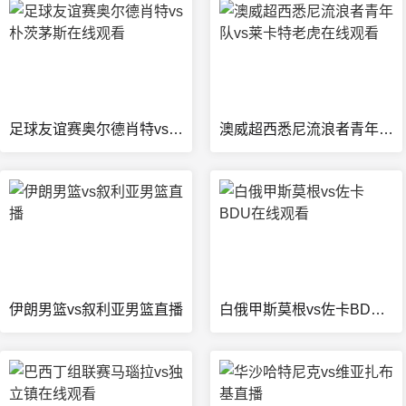
足球友谊赛奥尔德肖特vs朴茨茅斯在线观看
澳威超西悉尼流浪者青年队vs莱卡特老虎在线观看
伊朗男篮vs叙利亚男篮直播
白俄甲斯莫根vs佐卡BDU在线观看