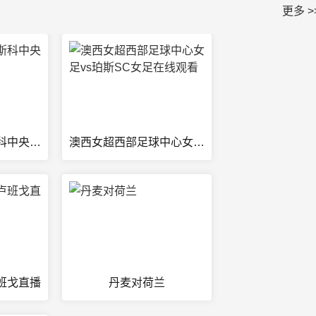
更多 >
库班火车头vs莫斯科中央陆军直播
澳西女超西部足球中心女足vs珀斯SC女足在线观看
班戈直播
丹麦对荷兰