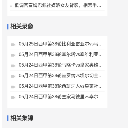
低调官宣姆巴佩社媒晒女友背影，相恋半年首次公开发女友照片
相关录像
05月25日西甲第38轮比利亚雷亚尔vs马德里竞技全场录像
05月24日西甲第38轮塞尔塔vs塞维利亚全场录像
05月24日西甲第38轮马略卡vs皇家奥维耶多全场录像
05月24日西甲第38轮赫罗纳vs埃尔切全场录像
05月24日西甲第38轮西班牙人vs皇家社会全场录像
05月24日西甲第38轮皇家马德里vs毕尔巴鄂竞技全场录像
相关集锦