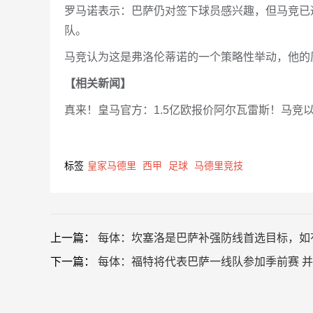
罗马诺表示：巴萨仍对签下球员感兴趣，但马竞已
队。
马竞认为这是弗洛伦蒂诺的一个策略性举动，他的
【相关新闻】
真来！皇马官方：1.5亿欧报价阿尔瓦雷斯！马竞
标签
皇家马德里
西甲
足球
马德里竞技
上一篇：
每体：坎塞洛是巴萨补强防线首选目标，如
下一篇：
每体：福特将代表巴萨一线队参加季前赛 