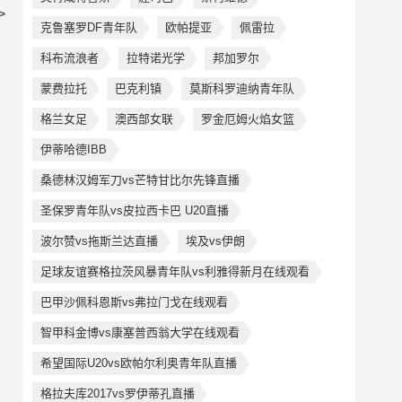
>
克鲁塞罗DF青年队
欧帕提亚
佩雷拉
科布流浪者
拉特诺光学
邦加罗尔
蒙费拉托
巴克利镇
莫斯科罗迪纳青年队
格兰女足
澳西部女联
罗金厄姆火焰女篮
伊蒂哈德IBB
桑德林汉姆军刀vs芒特甘比尔先锋直播
圣保罗青年队vs皮拉西卡巴 U20直播
波尔赞vs拖斯兰达直播
埃及vs伊朗
足球友谊赛格拉茨风暴青年队vs利雅得新月在线观看
巴甲沙佩科恩斯vs弗拉门戈在线观看
智甲科金博vs康塞普西翁大学在线观看
希望国际U20vs欧帕尔利奥青年队直播
格拉夫库2017vs罗伊蒂孔直播