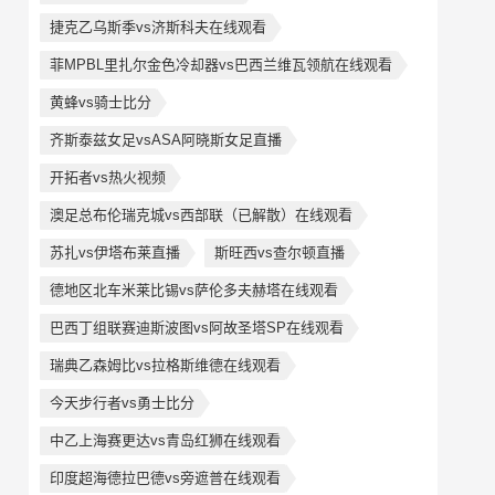
捷克乙乌斯季vs济斯科夫在线观看
菲MPBL里扎尔金色冷却器vs巴西兰维瓦领航在线观看
黄蜂vs骑士比分
齐斯泰兹女足vsASA阿晓斯女足直播
开拓者vs热火视频
澳足总布伦瑞克城vs西部联（已解散）在线观看
苏扎vs伊塔布莱直播
斯旺西vs查尔顿直播
德地区北车米莱比锡vs萨伦多夫赫塔在线观看
巴西丁组联赛迪斯波图vs阿故圣塔SP在线观看
瑞典乙森姆比vs拉格斯维德在线观看
今天步行者vs勇士比分
中乙上海赛更达vs青岛红狮在线观看
印度超海德拉巴德vs旁遮普在线观看