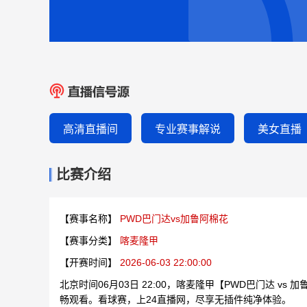
高清直播间
专业赛事解说
美女直播
比赛介绍
【赛事名称】
PWD巴门达vs加鲁阿棉花
【赛事分类】
喀麦隆甲
【开赛时间】
2026-06-03 22:00:00
北京时间06月03日 22:00，喀麦隆甲【PWD巴门达 v
畅观看。看球赛，上24直播网，尽享无插件纯净体验。