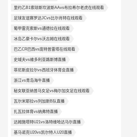
里约乙B1索琼斯坎波斯AAvs布拉希尔老虎在线观看
足球友谊赛罗达JCvs比尔肖特在线观看
葡甲雷克索斯vs通德拉在线观看
冰岛乙豪卡尔vs沃古姆在线观看
巴乙CR巴西vs庞特普雷塔在线观看
史域夫vs維多利亚路斯博直播
菲尼斯皮拉尔vs西班牙体育会直播
浙江vs青岛海牛直播
秘女联亚纳普马女足vs梅尔加女足在线观看
瓦尔米耶拉vs列加斯B队直播
扎瓦拉体育vs纳弗特直播
达姆施塔特U21vs洛特维哈达马尔直播
基马诺克U20vs凯尔特人U20直播