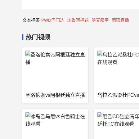
文本标签
PWD巴门达
加鲁阿棉花
喀麦隆甲
雨燕直播
热门视频
圣洛伦索vs阿根廷独立直播