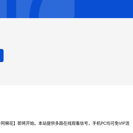
s 加鲁阿棉花】即将开始。本站提供多路在线观看信号，手机PC均可免VIP流