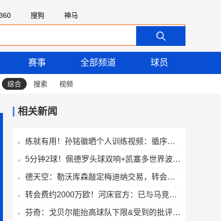
360
搜狗
神马
赛事
全部频道
球员
综合
搜索
视频
相关新闻
练就有用！孙铭徽晒个人训练视频：循序渐进 一百个计划
5分钟2球！佩德罗头球双响+凯塞多世界波，切尔西3-0领先米兰
德天空：勒沃库森敲定梅迪纳交易，转会费2000万欧合同到2031年
转会费约2000万欧！河床官方：已与马竞就阿尔马达的转会达成协议
芬奇：戈贝尔能抬高球队下限&受到的批评不公平 未来是名人堂球员