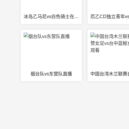
冰岛乙马尼vs白色骑士在线观看
烟台队vs东营队直播