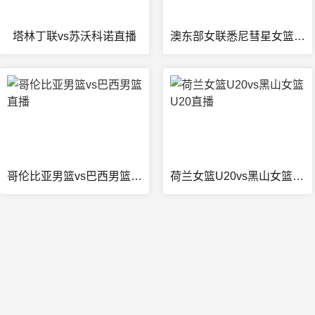
塔林丁联vs苏沃科诺直播
澳东部女联悉尼彗星女篮vs梅特兰野马女篮在线观看
哥伦比亚男篮vs巴西男篮直播
荷兰女篮U20vs黑山女篮U20直播