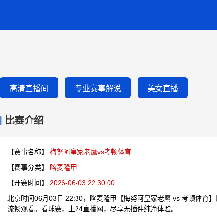
高清直播间
专业赛事解说
美女直播
比赛介绍
【赛事名称】
梅努阿皇家老鹰vs考顿体育
【赛事分类】
喀麦隆甲
【开赛时间】
2026-06-03 22:30:00
北京时间06月03日 22:30，喀麦隆甲【梅努阿皇家老鹰 vs 考顿体
流畅观看。看球赛，上24直播网，尽享无插件纯净体验。